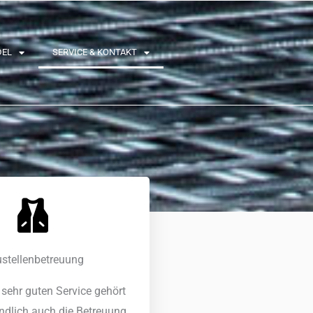
DEL
SERVICE & KONTAKT
stellenbetreuung
sehr guten Service gehört
ändlich auch die Betreuung