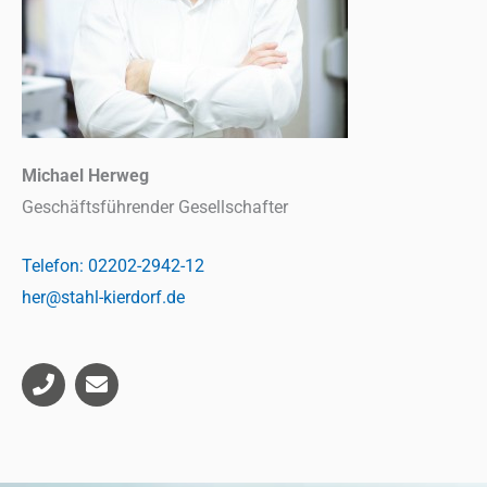
Michael Herweg
Geschäftsführender Gesellschafter
Telefon: 02202-2942-12
her@stahl-kierdorf.de
P
E
h
n
o
v
n
e
e
l
o