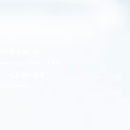
ndlich auch die
dienstler Herr Colditz
en begleiten und
mit unseren