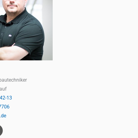
hbautechniker
auf
942-13
7706
.de