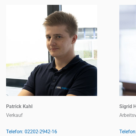
o
v
o
n
e
n
e
l
e
o
p
e
Patrick Kahl
Sigrid
Verkauf
Arbeits
Telefon: 02202-2942-16
Telefon