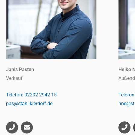
Janis Pastuh
Heiko N
Verkauf
Außend
Telefon: 02202-2942-15
Telefon
pas@stahl-kierdorf.de
hne@sta
P
E
P
h
n
h