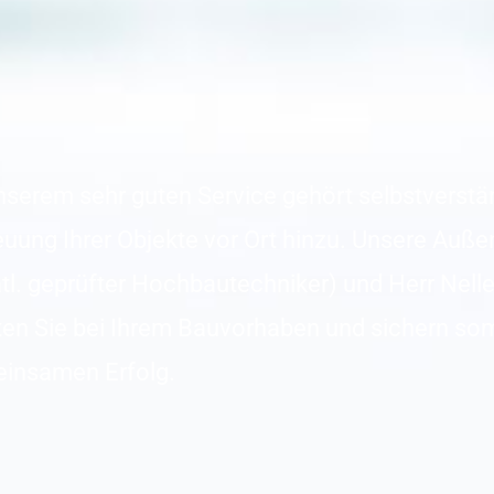
nserem sehr guten Service gehört selbstverstä
euung Ihrer Objekte vor Ort hinzu. Unsere Außen
atl. geprüfter Hochbautechniker) und Herr Nell
ten Sie bei Ihrem Bauvorhaben und sichern so
insamen Erfolg.