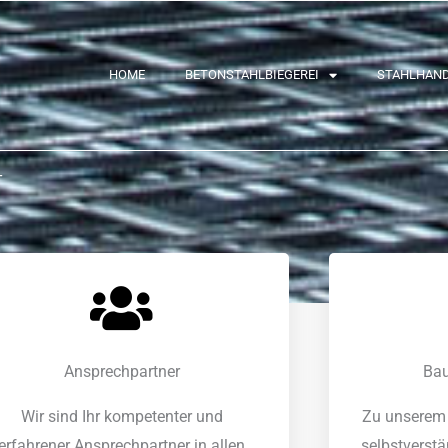
HOME
BETONSTAHLBIEGEREI
STAHLHAN
T
Ansprechpartner
Bau
Wir sind Ihr kompetenter und
Zu unserem 
erfahrener Ansprechpartner in allen
selbstverst