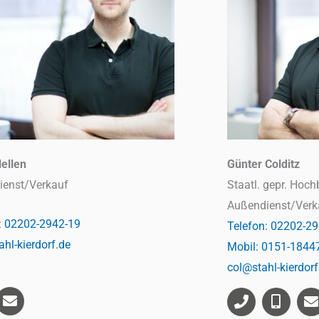
ellen
Günter Colditz
ienst/Verkauf
Staatl. gepr. Hoc
Außendienst/Verk
: 02202-2942-19
Telefon: 02202-2
hl-kierdorf.de
Mobil: 0151-1844
col@stahl-kierdorf
E
n
P
M
E